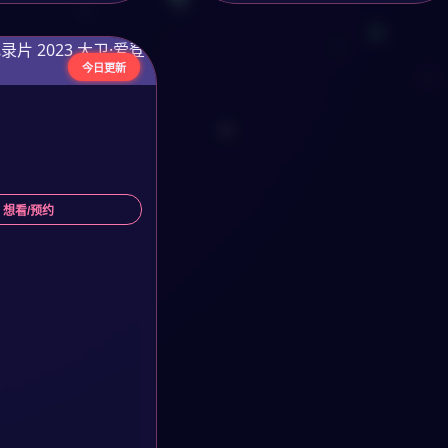
今日更新
 想看/预约