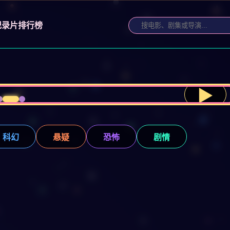
纪录片
排行榜
▶
科幻
悬疑
恐怖
剧情