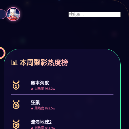
📊 本周聚影热度榜
🥇
奥本海默
🔥 周热度 968.2w
🥈
狂飙
🔥 周热度 892.5w
🥉
流浪地球2
🔥 周热度 851.9w