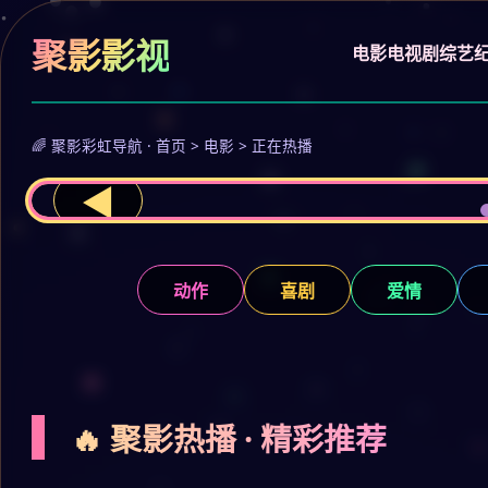
聚影影视
电影
电视剧
综艺
🌈 聚影彩虹导航 · 首页 > 电影 > 正在热播
◀
动作
喜剧
爱情
🔥 聚影热播 · 精彩推荐