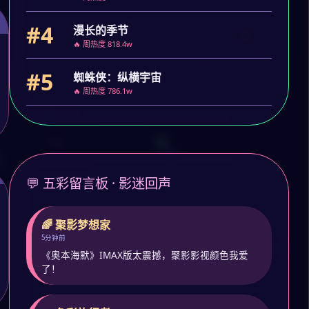
#4
漫长的季节
🔥 周热度 818.4w
#5
蜘蛛侠：纵横宇宙
🔥 周热度 786.1w
💬 五彩留言板 · 影迷回声
🌈 聚影梦想家
5分钟前
《奥本海默》IMAX版太震撼，聚影影视颜色我爱
了！