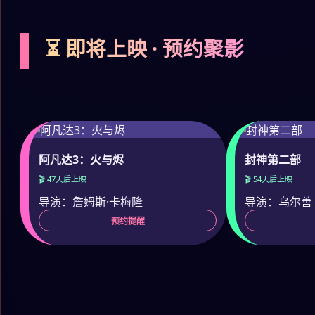
⏳ 即将上映 · 预约聚影
阿凡达3：火与烬
封神第二部
🎬 47天后上映
🎬 54天后上映
导演：詹姆斯·卡梅隆
导演：乌尔善
预约提醒