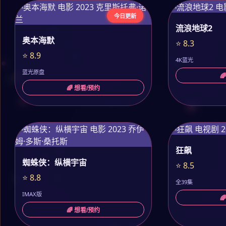
今日更新
流浪地球2
奥本海默
⭐ 8.3
⭐ 8.9
4K蓝光
蓝光原盘

🌈 想看/预约
狂飙
蜘蛛侠：纵横宇宙
⭐ 8.5
⭐ 8.8
全39集
IMAX版

🌈 想看/预约