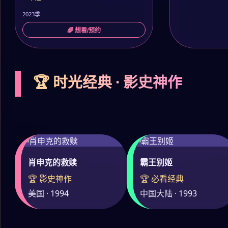
2023季
🌈 想看/预约
🏆 时光经典 · 影史神作
肖申克的救赎
霸王别姬
🏆 影史神作
🏆 必看经典
美国 · 1994
中国大陆 · 1993