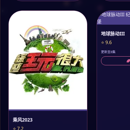
地球脉动III
⭐ 9.6
更新至8集

乘风2023
⭐ 7.2