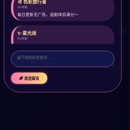
🎨 色彩旅行者
2小时前
每日更新无广告，追剧体验满分～
✨ 星光迷
4小时前
预约了封神第二部，期待彩虹特别版！
🌈 发送留言