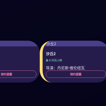
沙丘2
🎬 61天后上映
导演：丹尼斯·维伦纽瓦
预约提醒
预约提醒