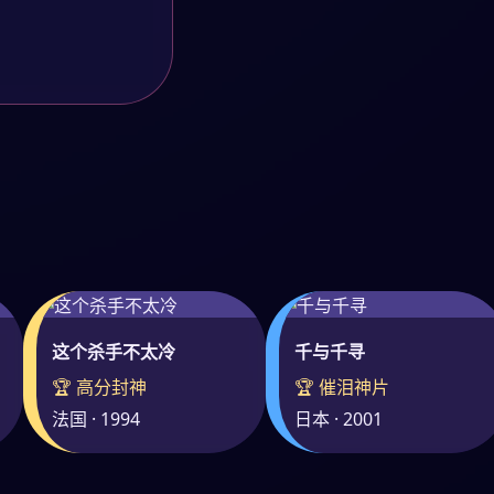
这个杀手不太冷
千与千寻
🏆 高分封神
🏆 催泪神片
法国 · 1994
日本 · 2001